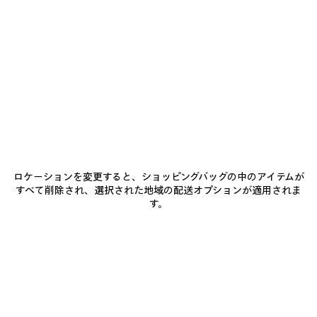
0
1
2
0
1
BALENCIAGA SACRÉ CŒUR キャップ
WET BRUSH キャップ
¥ 81,400
(税込)
¥ 81,400
(税込)
ア
イ
テ
ム
ロケーションを変更すると、ショッピングバッグの中のアイテムが
を
すべて削除され、選択された地域の配送オプションが適用されま
保
す。
存
す
る
0
1
0
1