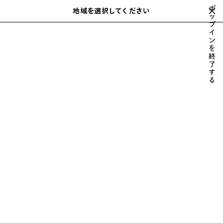
スキップしてメインコンテンツを開く
ポ
地域を選択してください
保
ッ
検
プ
存
索
close the banner
イ
さ
ン
れ
を
た
ベルト
帽子 & キャップ
スカーフ＆手袋
チャーム & モバイルアク
終
前
次
ア
了
へ
へ
す
イ
る
テ
ム
ウィメンズ 帽子 & キャップ
フィルター
並べ替え
11 製品
ア
イ
テ
ム
を