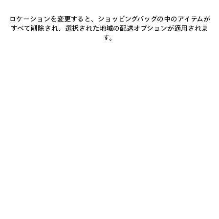
LE 7 ボウリングバッグ ラージ
SELECT トートバッグ ラージ
ファッションショー
ファッションショー
ロケーションを変更すると、ショッピングバッグの中のアイテムが
¥ 698,500
(税込)
¥ 288,200
(税込)
すべて削除され、選択された地域の配送オプションが適用されま
す。
ア
イ
テ
ム
を
保
存
す
る
0
1
0
1
2
SELECT トートバッグ ラージ
SELECT トートバッグ ミディアム
ファッションショー
¥ 270,600
(税込)
¥ 288,200
(税込)