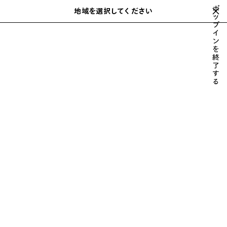
スキップしてメインコンテンツを開く
ポ
地域を選択してください
保
ッ
検
プ
存
索
close the banner
イ
さ
ン
れ
を
た
クロスボディ & メッセンジャー
トートバッグ
バックパック
ベルト
終
前
次
ア
了
へ
へ
す
イ
る
テ
ム
メンズ トートバッグ
並べ替え
29 製品
ア
イ
テ
ム
を