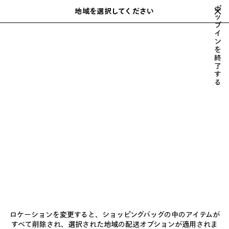
スキップしてメインコンテンツを開く
ポ
地域を選択してください
保
ッ
プ
存
入力中におすすめや提案のリストを表示できます
close the banner
イ
さ
検
ン
れ
索
52ND COUTURE COLLECTION
53RD COUTURE COLLECTION
50TH COUTURE COLLECTION
さらに見る
さらに見る
さらに見る
を
た
ALL COUTURE COLLECTIONS
55TH COLLECTION
54TH COLLECTI
終
次
ア
了
へ
す
イ
る
ニュースレター
テ
ム
クライアントサービス
会社
フォローする
ブティック
ロケーションを変更すると、ショッピングバッグの中のアイテムが
すべて削除され、選択された地域の配送オプションが適用されま