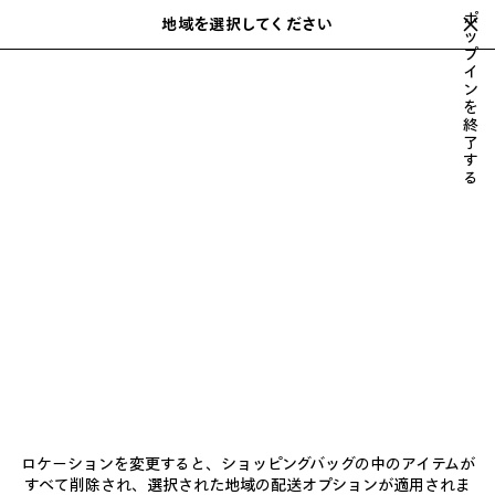
スキップしてメインコンテンツを開く
ポ
地域を選択してください
保
ッ
プ
存
入力中におすすめや提案のリストを表示できます
close the banner
イ
さ
検
ン
れ
索
を
た
BALENCIAGA'S COMMUNITY
HEART AND BODY CAMPAIGN
BALEN
終
前
次
ア
了
へ
へ
す
イ
る
テ
ム
HEART AND BODY CAMPAIGN
ニュースレター
クライアントサービス
ロケーションを変更すると、ショッピングバッグの中のアイテムが
会社
すべて削除され、選択された地域の配送オプションが適用されま