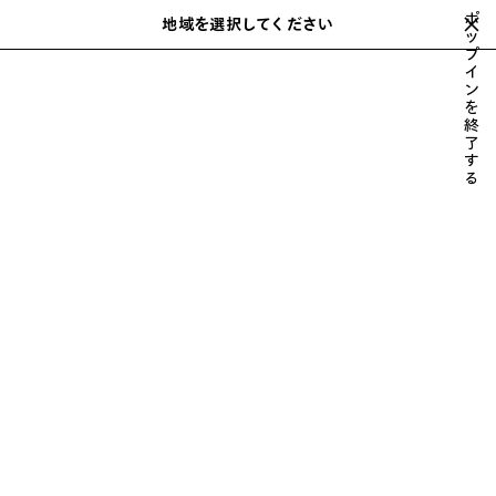
スキップしてメインコンテンツを開く
ポ
地域を選択してください
保
ッ
検
プ
存
索
close the banner
イ
さ
ン
れ
を
た
ウィメンズ 新着
HOLIDAY SERIES
2026年秋
TECHWEAR
BA
終
次
ア
了
へ
す
イ
る
テ
ム
ウィメンズ 新着