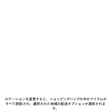
¥ 522,500
(税込)
ア
イ
テ
ム
を
保
存
す
る
0
1
2
0
1
2
ツイストシームジーンズ
LE CITY バケットバッグ スモール
¥ 190,300
(税込)
3カラー
ロケーションを変更すると、ショッピングバッグの中のアイテムが
¥ 349,800
(税込)
すべて削除され、選択された地域の配送オプションが適用されま
す。