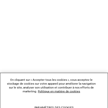
CHARGEMENT...
1
2
NEWSLETTER
3
SERVICE CLIENT
L'ENTREPRISE
En cliquant sur « Accepter tous les cookies », vous acceptez le
NOUS SUIVRE
stockage de cookies sur votre appareil pour améliorer la navigation
sur le site, analyser son utilisation et contribuer à nos efforts de
marketing.
Politique en matière de cookies
BOUTIQUES
PARAMÈTRES DES COOKIES