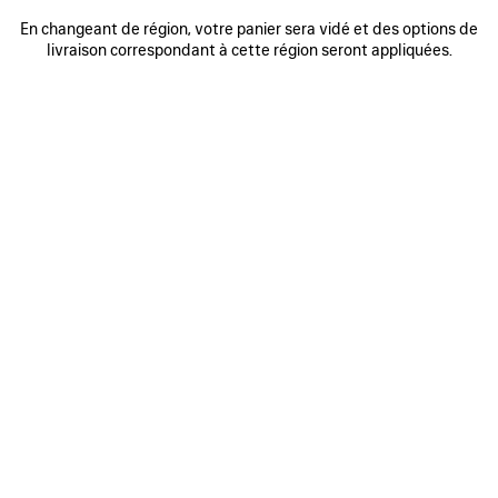
0
1
0
1
2
En changeant de région, votre panier sera vidé et des options de
HOODIE ZIPPÉ WFP FIT REGULAR
HOODIE ZIPPÉ BODIES
livraison correspondant à cette région seront appliquées.
1 100 €
2 coloris
990 €
AJOUTER
AUX
FAVORIS
0
1
2
0
1
HOODIE ZIPPÉ CLASSIC INK
HOODIE PAINTER’S SHIRT FIT
MEDIUM
1 300 €