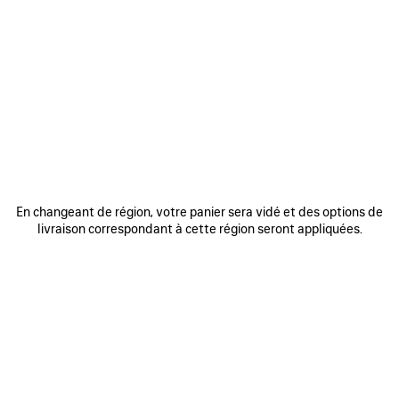
AJOUTER
AJOUTE
AUX
AUX
FAVORIS
FAVORIS
En changeant de région, votre panier sera vidé et des options de
livraison correspondant à cette région seront appliquées.
SAC À MAIN RODEO MOYEN
SAC À MAIN RODEO MINI
SAC
3 800 €
2 600 €
DÉCOUVRIR NOS SERVICES