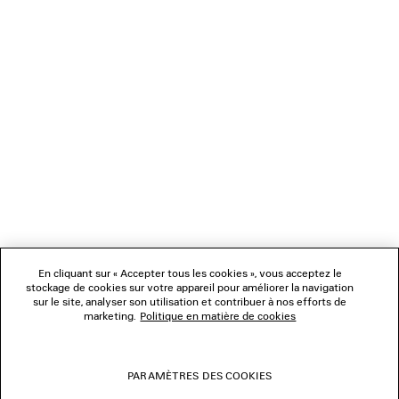
CADEAUX
NEWSLETTER
SERVICE CLIENT
L'ENTREPRISE
En cliquant sur « Accepter tous les cookies », vous acceptez le
NOUS SUIVRE
stockage de cookies sur votre appareil pour améliorer la navigation
sur le site, analyser son utilisation et contribuer à nos efforts de
marketing.
Politique en matière de cookies
BOUTIQUES
PARAMÈTRES DES COOKIES
NOUS CONTACTER