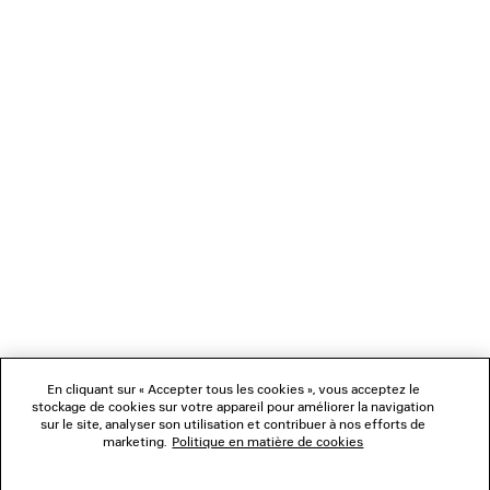
Vous pouvez effectuer votre paiement de manière sécurisée par carte
bancaire (Visa, Mastercard et American Express), Apple Pay, Klarna ou Paypal.
NEWSLETTER
SERVICE CLIENT
L'ENTREPRISE
NOUS SUIVRE
BOUTIQUES
En cliquant sur « Accepter tous les cookies », vous acceptez le
stockage de cookies sur votre appareil pour améliorer la navigation
sur le site, analyser son utilisation et contribuer à nos efforts de
marketing.
Politique en matière de cookies
NOUS CONTACTER