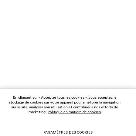
NEWSLETTER
SERVICE CLIENT
L'ENTREPRISE
NOUS SUIVRE
BOUTIQUES
En cliquant sur « Accepter tous les cookies », vous acceptez le
stockage de cookies sur votre appareil pour améliorer la navigation
sur le site, analyser son utilisation et contribuer à nos efforts de
marketing.
Politique en matière de cookies
NOUS CONTACTER
© 2026 Balenciaga
PARAMÈTRES DES COOKIES
Les photographies pourraient avoir été retouchées.