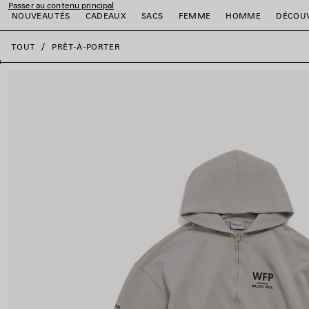
Passer au contenu principal
NOUVEAUTÉS
CADEAUX
SACS
FEMME
HOMME
DÉCOU
fermer la bannière
TOUT
PRÊT-À-PORTER
er
er
er
er
er
er