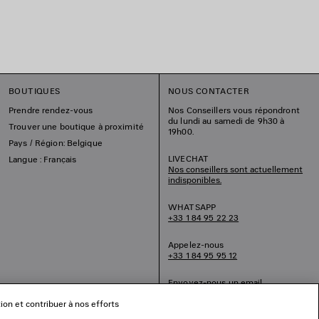
BOUTIQUES
NOUS CONTACTER
Prendre rendez-vous
Nos Conseillers vous répondront
du lundi au samedi de 9h30 à
Trouver une boutique à proximité
19h00.
Pays / Région: Belgique
LIVECHAT
Langue : Français
Nos conseillers sont actuellement
indisponibles.
WHATSAPP
+33 1 84 95 22 23
Appelez-nous
+33 1 84 95 95 12
Envoyez-nous un email
tion et contribuer à nos efforts