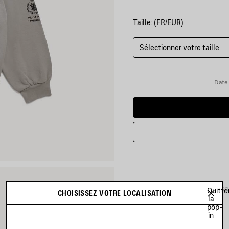
Taille: (FR/EUR)
Sélectionner votre taille
Date 
DÉTAILS DU PRODUIT
LIVRAIS
Quitte
CHOISISSEZ VOTRE LOCALISATION
la
pop-
in
• Molleton sec
• Hoodie zippé