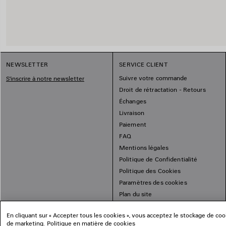
NEWSLETTER
SERVICE CLIENT
Suivre votre commande
S'inscrire à notre newsletter
Droit de rétractation - Retours
Échanges
Livraison
Paiement
FAQ
Mentions légales
Politique de Confidentialité
Politique des Cookies
Paramètres des cookies
Plan du site
En cliquant sur « Accepter tous les cookies », vous acceptez le stockage de cooki
de marketing.
Politique en matière de cookies