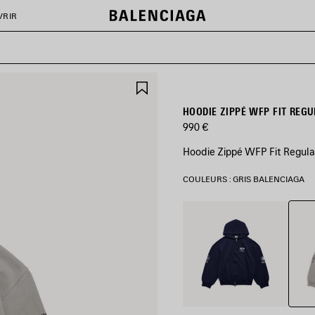
VRIR
AJOUTER
AUX
FAVORIS
HOODIE ZIPPÉ WFP FIT REG
990 €
Hoodie Zippé WFP Fit Regular
COULEURS : GRIS BALENCIAGA
Gris
Bleu
Balen
Marine