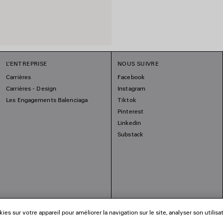
L'ENTREPRISE
NOUS SUIVRE
Carrières
Facebook
Carrières - Design
Instagram
Les Engagements Balenciaga
Tiktok
Pinterest
Linkedin
Substack
es sur votre appareil pour améliorer la navigation sur le site, analyser son utilisa