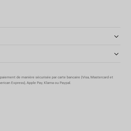
imprimé à l’avant, sur les manches et à l’arrière
43
imé à l’avant et à l’arrière
ton
paiement de manière sécurisée par carte bancaire (Visa, Mastercard et
rican Express), Apple Pay, Klarna ou Paypal.