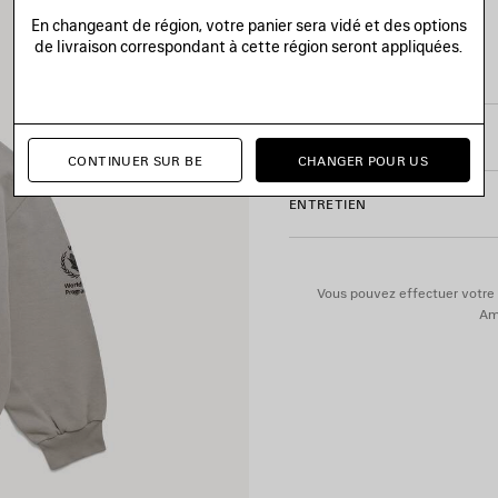
• 1 poche kangourou
En changeant de région, votre panier sera vidé et des options
• Poignets et taille côtelés
de livraison correspondant à cette région seront appliquées.
Voir plus
• Artwork world food program 
Product ID:
803264TTVX192
• Artwork logo Balenciaga impr
• Fabriqué au Portugal
TAILLE & COUPE
CONTINUER SUR BE
CHANGER POUR US
Matière principale : 100 % co
ENTRETIEN
Vous pouvez effectuer votre 
Ame