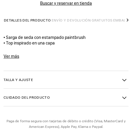
Buscar y reservar en tienda
DETALLES DEL PRODUCTO
ENVÍO Y DEVOLUCIÓN GRATUITOS
EMBALAJ
S
• Sarga de seda con estampado paintbrush
• Top inspirado en una capa
• Cuello redondo
• Manga corta
Ver más
• Dobladillo puntiagudo
Product ID:
A004LMTUL434011
• Aberturas laterales
• Logotipo Balenciaga estampado en la parte inferior
• Fabricado en Italia
TALLA Y AJUSTE
Material principal: 100 % seda
CUIDADO DEL PRODUCTO
Paga de forma segura con tarjetas de débito o crédito (Visa, MasterCard y
American Express), Apple Pay, Klarna o Paypal.