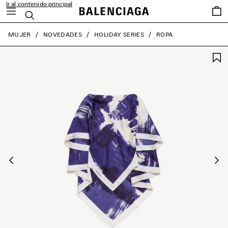
Ir al contenido principal
Favori
Buscar
close the banner
MUJER
NOVEDADES
HOLIDAY SERIES
ROPA
Anterior
Sig