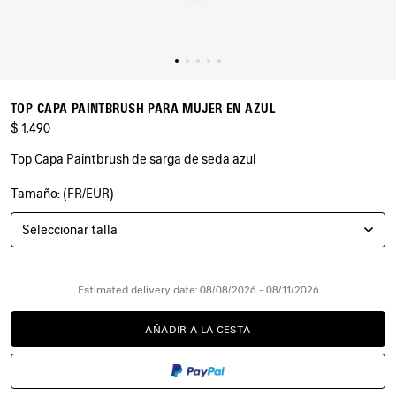
TOP CAPA PAINTBRUSH PARA MUJER EN AZUL
$ 1,490
Top Capa Paintbrush de sarga de seda azul
Tamaño: (FR/EUR)
COLORES
:
AZUL
Seleccionar talla
Azul
Estimated delivery date: 08/08/2026 - 08/11/2026
AÑADIR A LA CESTA
AÑADIR
POR
A
FAVOR,
LA
SELECCIONE
CESTA
UNA
TALLA