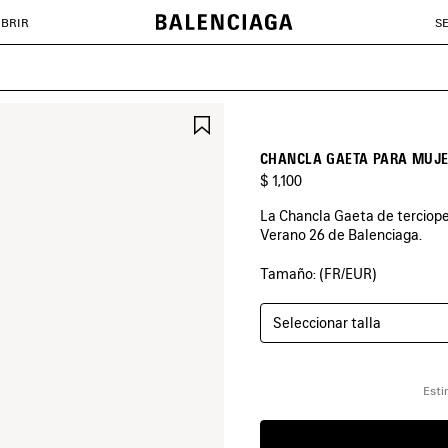
BRIR
S
GUARDAR
EN
FAVORITOS
CHANCLA GAETA PARA MUJ
$ 1,100
La Chancla Gaeta de terciopel
Verano 26 de Balenciaga.
Tamaño: (FR/EUR)
COLORES
:
MOKA
Seleccionar talla
Moka
Esti