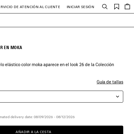
Favori
ERVICIO DE ATENCIÓN AL CLIENTE
INICIAR SESIÓN
Buscar
ER EN MOKA
o elástico color moka aparece en el look 26 de la Colección
Guía de tallas
mated delivery date: 08/09/2026 - 08/12/2026
AÑADIR A LA CESTA
AÑADIR
POR