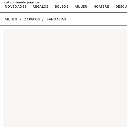
Ir al contenido principal
NOVEDADES
REGALOS
BOLSOS
MUJER
HOMBRE
DESCU
close the banner
MUJER
ZAPATOS
SANDALIAS
r
r
r
r
r
r