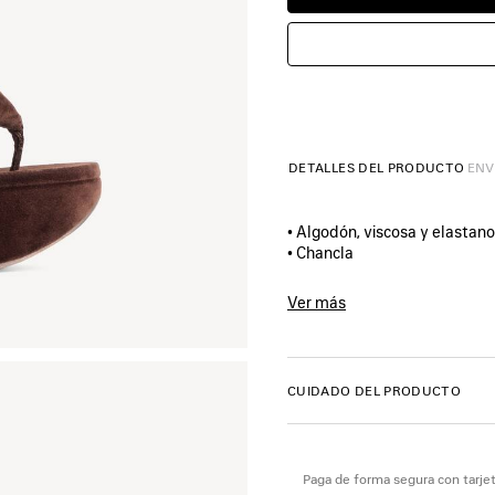
DETALLES DEL PRODUCTO
ENV
• Algodón, viscosa y elastano
• Chancla
• Punta redondeada
• Arco de 10 mm
Ver más
• Plataforma de 90 mm con p
Product ID:
869909WCDQ02
• Parte superior acolchada
• Logotipo Balenciaga bordado
• Logotipo Balenciaga Paris 
CUIDADO DEL PRODUCTO
• Suela tono sobre tono
• Suela beige
• Fabricada en Italia
Paga de forma segura con tarjet