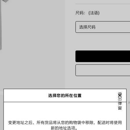
尺码： (法语)
选择尺码
退
选择您的所在位置
出
商品详情
FREE SHIPPING, FREE
弹
窗
• 平纹针织面料
变更地址之后，所有货品将从您的购物袋中移除，配送时将使用
• 圆领
新的地址选项。