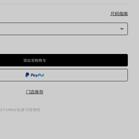
尺码指南
添加至购物车
添
请
加
选
至
择
购
尺
物
码
车
门店库存
 RETURNS
包装
可持续性