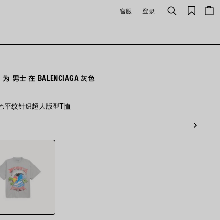
保
客服
登录
搜
存
索
的
商
品
 为 男士 在 BALENCIAGA 灰色
ciaga灰色平纹针织超大版型T恤
ciaga