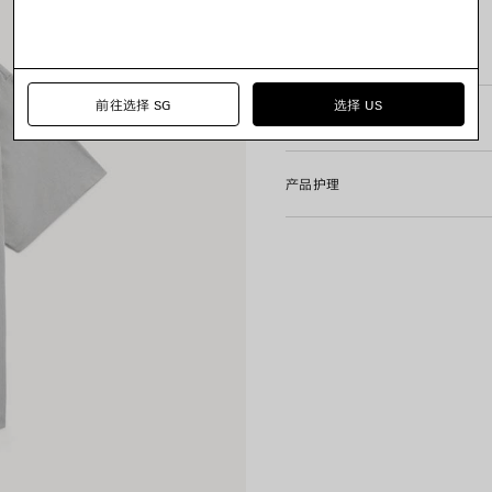
• 短袖
• 正面饰以vintage surfer
查看更多
• 产地：见产品标签
Product ID:
A001VVTUVP292
• 图片仅供参考，具体请以实
前往选择 SG
选择 US
尺码和版型
Main material: 100% cotton
Trimming: 99% cotton, 1% el
产品护理