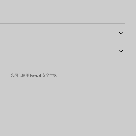
艺术作品印花
43
物为准
astane
您可以使用 Paypal 安全付款.