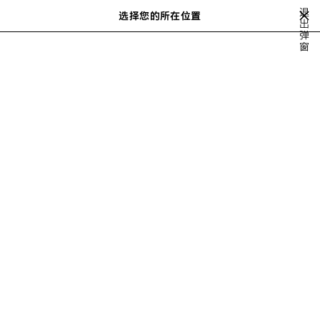
跳转至主内容
退
选择您的所在位置
保
出
搜
弹
存
索
窗
的
商
品
客户支持
我们的客户服务部门随时为您提供在线订单查询
服务。 联系我们的客户服务部即表示您同意将您
的数据传输到您所在国家/地区以外的地方。
联系我们
周一至周六上午10点至晚上8点
+65 6979 6093 (英语)
+65 6979 6092 (中文)