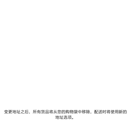
联系我们 (英语)
联系我们 (中文)
实时聊天
週一至週六 早上10点至晚上8点
實時聊天客服正忙
发送邮件
变更地址之后，所有货品将从您的购物袋中移除，配送时将使用新的
我们将在24小时内回复您的邮件
地址选项。
发送邮件