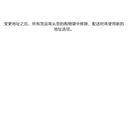
变更地址之后，所有货品将从您的购物袋中移除，配送时将使用新的
地址选项。
0
1
0
1
2
LE CITY大号手袋
DAILY飞行员太阳镜
3 颜色
4 颜色
S$4,450
S$450
保
存
商
品