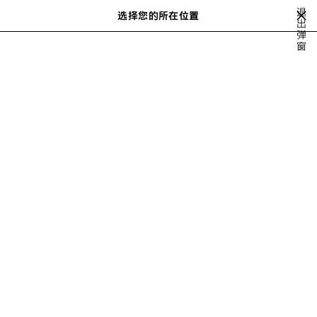
跳转至主内容
退
选择您的所在位置
保
出
搜
弹
存
索
close the banner
窗
的
商
品
HOLIDAY SERIES
秋季26
TECHWEAR
BALENCIAGA | WFP 26 SER
上
下
一
一
步
步
FALL 26 FOR MEN
Ready-To-
Shoes
Bags
Small Leather
Wear
Goods