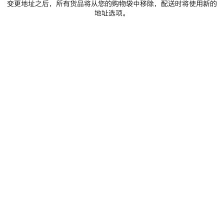
变更地址之后，所有货品将从您的购物袋中移除，配送时将使用新的
羊毛针织帽
MASKING TAPE棒球帽
地址选项。
S$525
2 颜色
S$650
保
存
商
品
0
1
2
0
1
2
CURSIVE棒球帽
MESSY SPRAY棒球帽
S$650
2 颜色
S$795