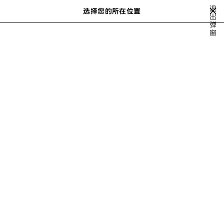
跳转至主内容
退
选择您的所在位置
保
出
搜
弹
存
索
close the banner
窗
的
商
品
BELTS
HATS & CAPS
SCARVES & GLOVES
袜子
CHARMS & P
上
下
一
一
步
步
HATS & CAPS FOR MEN
请按以下方式排序
20 产品
保
存
商
品