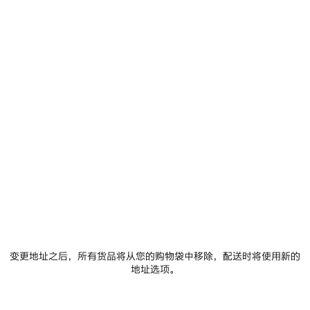
选择尺码
添加至购物车
添
请
加
选
至
择
购
尺
物
码
车
门店库存
商品详情
FREE SHIPPING, FREE RETURNS
包装
可持续性
• 平纹针织面料
• 做旧细节
变更地址之后，所有货品将从您的购物袋中移除，配送时将使用新的
• 圆领
地址选项。
• 短袖
查看更多
• 正面和背面饰以sketchy艺术作品印花
Product ID:
764235TUVT21000
• 产地：见产品标签