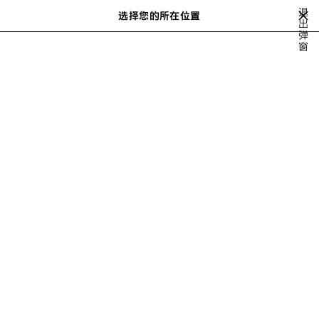
跳转至主内容
退
选择您的所在位置
保
出
搜
弹
存
索
close the banner
窗
的
商
品
上
下
一
一
个
个