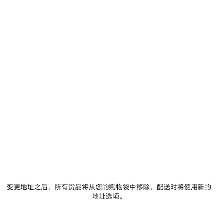
MEMPHIS短靴 为 所有 在 黑/米色
S$2,050
Memphis黑色和米色做旧牛皮革短靴
尺码： (法语)
颜
色
:
选择尺码
黑/
米
色
黑/
添加至购物车
米
添
请
色
加
选
至
择
购
尺
物
码
变更地址之后，所有货品将从您的购物袋中移除，配送时将使用新的
车
门店库存
地址选项。