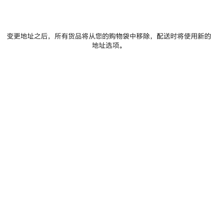
变更地址之后，所有货品将从您的购物袋中移除，配送时将使用新的
添加至购物车
添
请
地址选项。
加
选
至
择
购
尺
物
码
车
门店库存
商品详情
FREE SHIPPING, FREE RETURNS
包装
可持续性
• 细纹羊皮革
• 小包
• 一条肩带
• 可调节可拆卸肩带
查看更多
• 斜挎和肩背
Product ID:
8639602ABEK3405
• 黄铜金属配件
• 拉链开合，配以系结皮革拉袢
• 正面拉链口袋，配以系结皮革拉袢
尺寸
• 6个内部卡槽