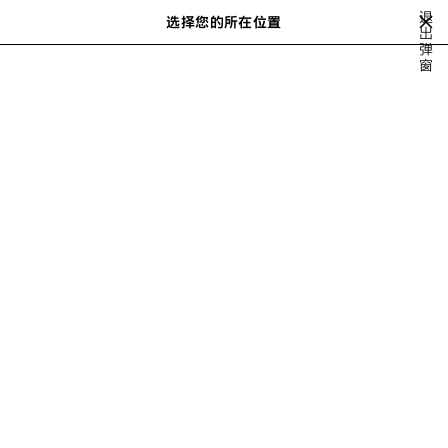
跳转至主内容
退
选择您的所在位置
保
出
搜
弹
存
索
close the banner
窗
女士系列
BAGS
LE CITY
的
商
品
上
下
一
一
个
个