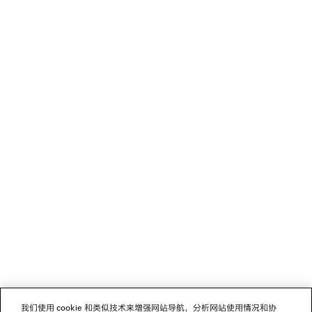
• 棉帆布衬里
• 产地：见产品标签
产品护理
• 图片仅供参考，具体请以实物为准
Material: lambskin
您可以使用 Paypal 安全付款.
NEWSLETTER
客服
公司
关注我们
门店
我们使用 cookie 和类似技术来增强网站导航，分析网站使用情况和协