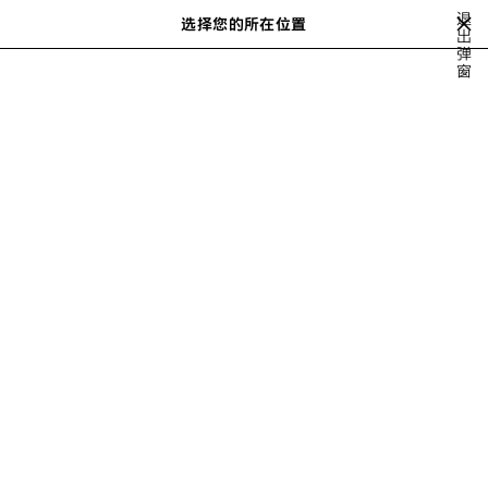
跳转至主内容
退
选择您的所在位置
保
出
搜
弹
存
索
close the banner
窗
男士系列
READY-TO-WEAR
TOPS & SHIRTS
的
商
品
上
下
一
一
个
个