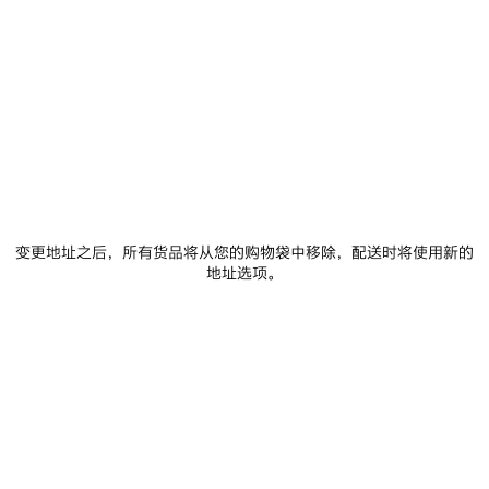
商品详情
FREE SHIPPING, FREE RETURNS
包装
可持续性
• 棉府绸
• 衬衫领，左侧饰以环袢细节
• 正面4枚珍珠母贝纽扣开合
• 短袖
查看更多
• 直下摆
Product ID:
A001ZPTULD23048
• 镌刻Balenciaga标识纽扣
• 正面、背面和衣袖饰以extreme tie dye艺术作品印花
• 产地：见产品标签
尺码和版型
• 图片仅供参考，具体请以实物为准
变更地址之后，所有货品将从您的购物袋中移除，配送时将使用新的
地址选项。
产品护理
Main material: 100% cotton
您可以使用 Paypal 安全付款.