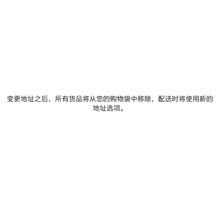
商品详情
FREE SHIPPING, FREE RETURNS
包装
可持续性
• 耐用棉面料
• 经典棒球帽造型
• 背面设有可调节钩环按扣
• 正面Balenciaga品牌标识刺绣
查看更多
• 帽顶刺绣透气孔
Product ID:
782787410B21077
• 产地：见产品标签
• 干洗
• 图片仅供参考，具体请以实物为准
变更地址之后，所有货品将从您的购物袋中移除，配送时将使用新的
产品护理
地址选项。
100%棉 绣花:100%聚酯纤维
您可以使用 Paypal 安全付款.
搭配建议