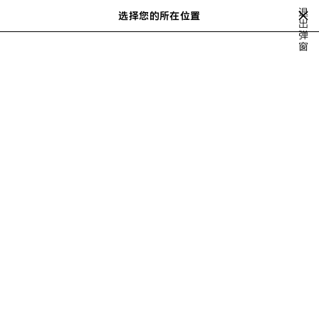
跳转至主内容
退
选择您的所在位置
保
出
搜
弹
存
索
close the banner
窗
男士系列
ACCESSORIES
HATS & CAPS
的
商
品
上
下
一
一
个
个