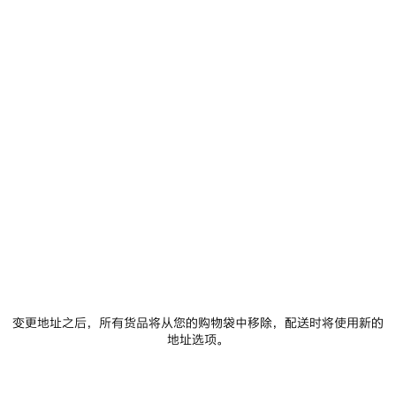
尺码： (法语)
尺码指南
选择尺码
添加至购物车
添
请
加
选
至
择
购
尺
物
码
车
门店库存
商品详情
FREE SHIPPING, FREE RETURNS
包装
可持续性
变更地址之后，所有货品将从您的购物袋中移除，配送时将使用新的
地址选项。
• 灵感源自运动装设计，适合日常造型搭配
• 不含皮革
• 无系带运动鞋
• TPU和聚酯纤维