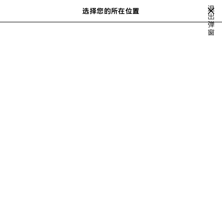
跳转至主内容
退
选择您的所在位置
保
出
搜
弹
存
索
close the banner
窗
男士系列
SHOES
SNEAKERS
的
商
品
虚拟试衣
上
下
一
一
个
个