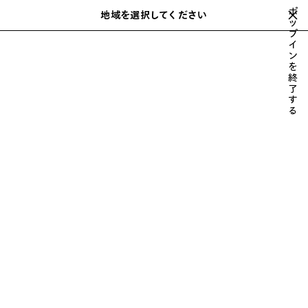
スキップしてメインコンテンツを開く
ポ
地域を選択してください
保
ッ
検
プ
存
索
close the banner
イ
ウィメンズ
アクセサリー
アイウェア
さ
ン
れ
を
た
終
ア
了
す
イ
る
テ
ム
前
次