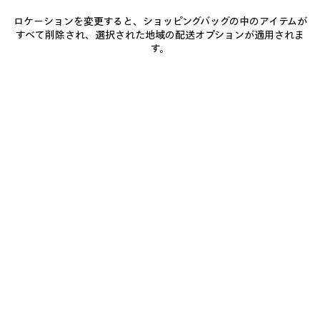
ロケーションを変更すると、ショッピングバッグの中のアイテムが
お届け予定日: 2026/08/10 - 2026/08/15
すべて削除され、選択された地域の配送オプションが適用されま
す。
カートに追加
カ
サ
ー
イ
ト
ズ
店舗の在庫状況 / 商品の予約
に
を
追
選
加
択
商品詳細
送料・返品無料
パッケージ
サステナビリティ
し
て
く
だ
• テンプル長さ：13 cm
さ
い
• ブリッジ幅：1.3 cm
• バイオベースインジェクションナイロンのフレームとテンプル
（65%バイオベース）
もっと見る
• D-Frameシェイプ
Product ID:
847020T00071000
• スマートフィット
• 柔軟なメタルヒンジ
• フレームのフロント中央のメタルプレートにBB ロゴ
お手入れ方法
• 左リムの上部にBalenciagaのロゴの刻印
• レンズの素材：バイオナイロン
• レンズのカテゴリー：3
• UVA / UVB 100% カット