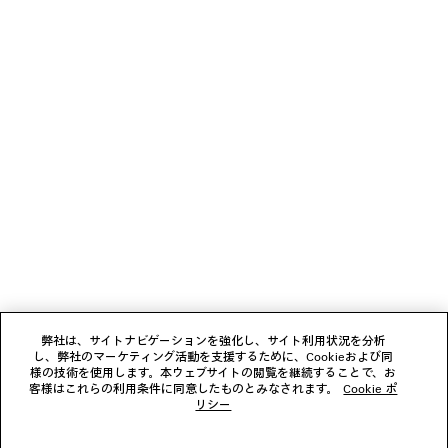
お支払いは、クレジットカード（Visa、Mastercard〈分割払い対応〉、JCB、
• レンズの度合わせ不可
American Express、Diners）、Apple Pay、銀行振込、または代金引換をご利
• イタリア製
用いただけます。
• BB0464S
素材：ポリアミド
ニュースレター
クライアントサービス
会社
フォローする
弊社は、サイトナビゲーションを強化し、サイト利用状況を分析
し、弊社のマーケティング活動を支援するために、Cookieおよび同
ブティック
様の技術を使用します。本ウェブサイトの閲覧を継続することで、お
客様はこれらの利用条件に同意したものとみなされます。
Cookie ポ
リシー
お問い合わせ