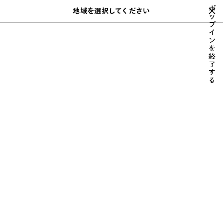
スキップしてメインコンテンツを開く
ポ
地域を選択してください
保
ッ
検
プ
存
索
close the banner
イ
さ
ン
れ
を
た
終
ア
了
す
イ
る
テ
ム
前
次