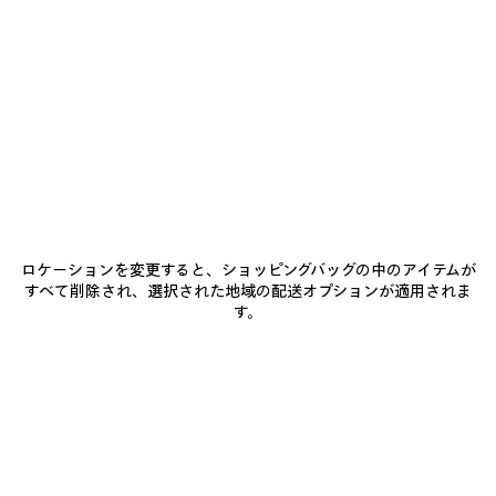
ェ
商品詳細
送料・返品無料
パッケージ
サステナビリティ
し
ク
て
ト
く
ダ
だ
ー
• コットンデニム
さ
ク
い
• ウォッシュドエフェクトとWorn-outエフェクト
ブ
• 2つの異なるファブリックを組み合わせたデザイン
ル
• ミドルウエスト
ー
もっと見る
• カバードジップフライ
Product ID:
857215TTW648074
• ベルトループ x5
ネ
• バックに追加のPatchポケット x2
イ
• Balenciagaのロゴを刻印したフレックスボタン
ビ
サイズ & フィット
• バックにBalenciagaのジーンズパッチ
ー/
• イタリア製
ロケーションを変更すると、ショッピングバッグの中のアイテムが
ダ
すべて削除され、選択された地域の配送オプションが適用されま
ー
お手入れ方法
す。
テ
主な素材 1：コットン 100%
ィ
主な素材 2：コットン 100%
ー
ポケット裏地：ポリエステル 65%、コットン 35%
エ
お支払いは、クレジットカード（Visa、Mastercard〈分割払い対応〉、JCB、
フ
American Express、Diners）、Apple Pay、銀行振込、または代金引換をご利
ェ
用いただけます。
ク
ト
ダ