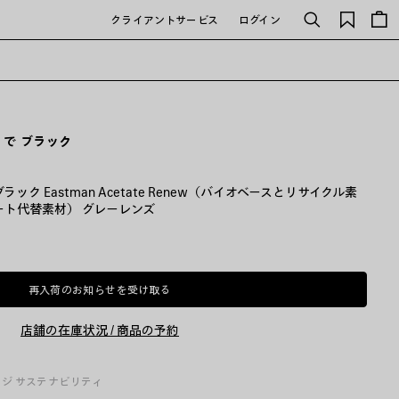
保
クライアントサービス
ログイン
検
存
索
さ
れ
た
ア
イ
テ
 で ブラック
ム
ラック Eastman Acetate Renew（バイオベースとリサイクル素
ト代替素材） グレーレンズ
再入荷のお知らせを受け取る
再
サ
入
イ
荷
ズ
店舗の在庫状況 / 商品の予約
の
を
お
選
知
択
ら
し
ージ
サステナビリティ
せ
て