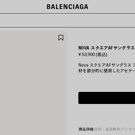
ー
ア
イ
テ
NOVA スクエアAFサングラス
ム
¥ 53,900
(税込)
を
保
Nova スクエアAFサングラス ブ
存
材を部分的に使用したアセテー
す
る
カ
ラ
お
ー
届
:
け
ブ
予
ラ
定
ッ
日:
ク
2026/08/08
-
2026/08/13
ブ
商品詳細
送料・返品無料
パッケ
ラ