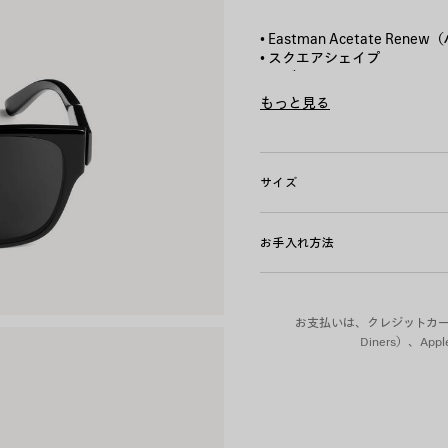
ッ
ク
• Eastman Acetate R
• スクエアシェイプ
• アジャストフィット
• 両テンプルのメタルプレート
もっと見る
• レンズの素材：バイオナイ
Product ID:
870648T0039100
• レンズのカテゴリー：3
• UVA / UVB 100% カット
• レンズの度合わせ不可
サイズ
• イタリア製
• BB0512SK
お手入れ方法
素材：アセテート
お支払いは、クレジットカード（Vi
Diners）、A