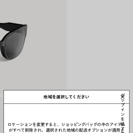
ポ
地域を選択してください
ッ
プ
イ
ン
を
終
ロケーションを変更すると、ショッピングバッグの中のアイテム
了
がすべて削除され、選択された地域の配送オプションが適用さ