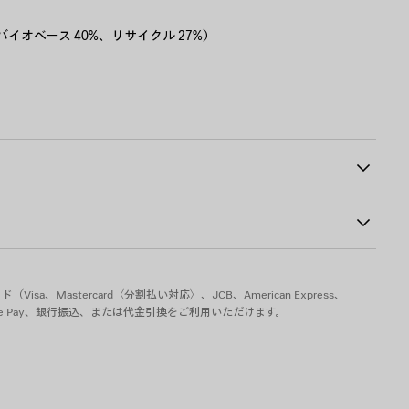
を
か
受
け
enew（バイオベース 40%、リサイクル 27%）
取
る
にBB ロゴ
ロン
0
sa、Mastercard〈分割払い対応〉、JCB、American Express、
pple Pay、銀行振込、または代金引換をご利用いただけます。