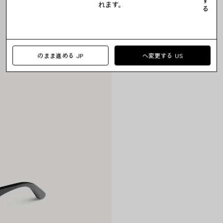
す
れます。
る
のまま進める JP
へ変更する US