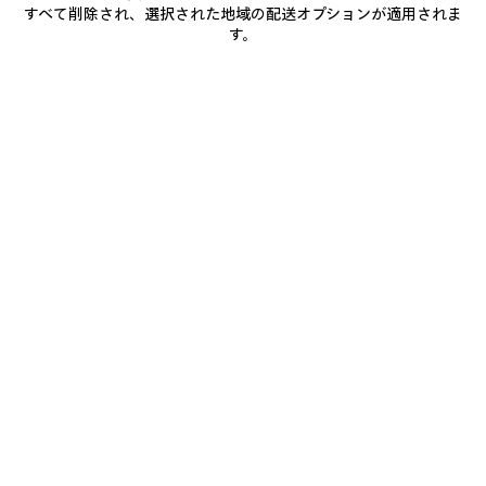
だ
すべて削除され、選択された地域の配送オプションが適用されま
• アリーナラムスキン
さ
す。
い
• 取り外し可能なショルダーストラップ x1
• 調節、取り外し可能なクロスボディストラップ
• クロスボディ、ショルダーキャリー
もっと見る
• ブラスハードウェア
Product ID:
8661222ABEK4751
• 結び目のあるレザープル付きジップクロージャー
• 結び目のあるレザープル付きフロントジップポケット
• メインコンパートメント x1
サイズ
• 内側にジップポケット x1
• 裏地：コットンキャンバス
• イタリア製
お手入れ方法
素材：ラムスキン
お支払いは、クレジットカード（Visa、Mastercard〈分割払い対応〉、JCB、
American Express、Diners）、Apple Pay、銀行振込、または代金引換をご利
用いただけます。