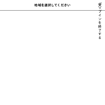
スキップしてメインコンテンツを開く
ポ
地域を選択してください
保
ッ
検
プ
存
索
close the banner
イ
ウィメンズ
バッグ
LE CITY
さ
ン
れ
を
た
終
ア
了
す
イ
る
テ
ム
前
次