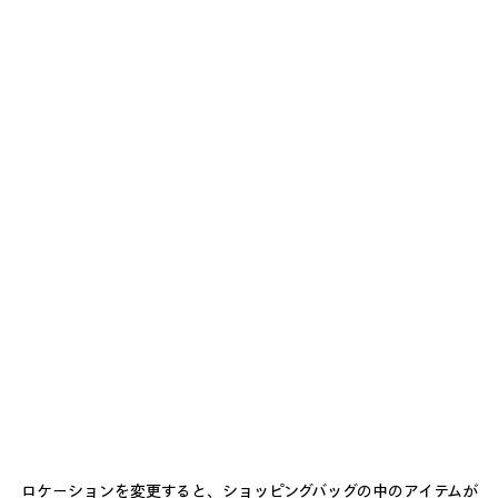
サイズバリエーション
ミニ
S
お届け予定日: 2026/08/11 - 2026/08/16
カートに追加
カ
サ
ー
イ
ト
ズ
店舗の在庫状況 / 商品の予約
に
を
追
選
加
択
商品詳細
送料・返品無料
パッケージ
サステナビリティ
し
て
く
ロケーションを変更すると、ショッピングバッグの中のアイテムが