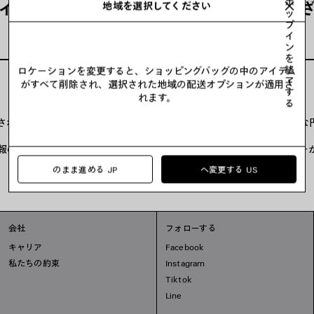
ポ
イライトされた部分にスマートフォンをか
地域を選択してください
ッ
プ
イ
ン
を
終
ロケーションを変更すると、ショッピングバッグの中のアイテム
了
がすべて削除され、選択された地域の配送オプションが適用さ
す
れます。
る
デバイスの背面を、製品内側の縫い目の中にあるタグに近づけます。
されない場合は、デバイスの背面でタグに触れる、左右に振る、小さな
試しください。
情報の処理には数秒かかる場合があります。デバイスの画面上部にバナー
バナーをタップしてリンクを開いてください。
のまま進める JP
へ変更する US
会社
フォローする
キャリア
Facebook
私たちの約束
Instagram
Tiktok
Line