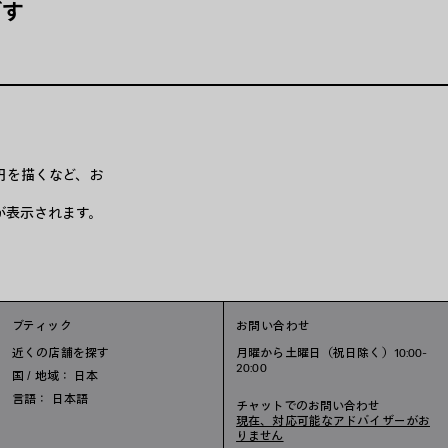
ざす
円を描くなど、お
が表示されます。
ブティック
お問い合わせ
近くの店舗を探す
月曜から土曜日（祝日除く）10:00-
20:00
国 / 地域： 日本
言語： 日本語
チャットでのお問い合わせ
現在、対応可能なアドバイザーがお
りません