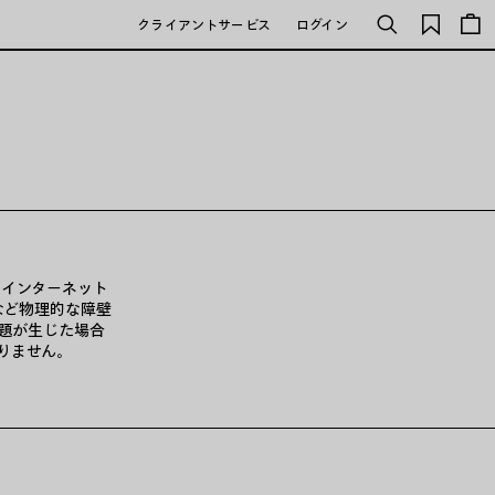
保
クライアントサービス
ログイン
検
存
索
さ
れ
た
ア
イ
テ
ム
り、インターネット
など物理的な障壁
題が生じた場合
りません。