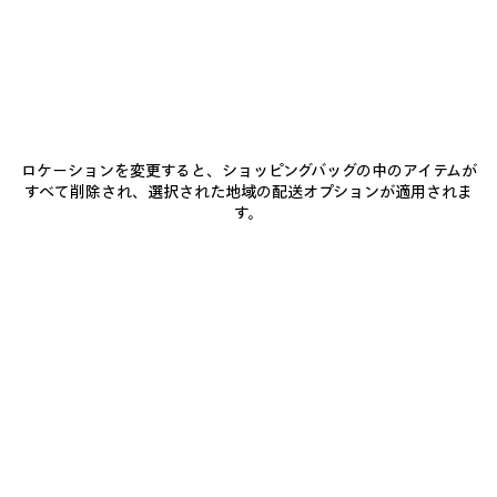
注文の確認
注文のキャンセル
お支払金額が当初の注文金額より少ない
ロケーションを変更すると、ショッピングバッグの中のアイテムが
すべて削除され、選択された地域の配送オプションが適用されま
消費税と請求書
す。
予約注文アイテム
ギフトオプション
バレンシアガ製品販売店
ニュースレター