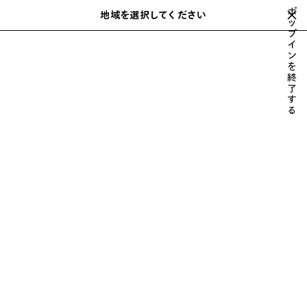
スキップしてメインコンテンツを開く
ポ
地域を選択してください
保
ッ
検
プ
存
索
イ
ホーム
カスタマーサービス
FAQ
さ
ン
れ
を
た
終
ア
了
す
イ
FAQ
る
テ
ム
下記のカテゴリーをお選び頂きよくあるご質問をご選択下さい。
カテゴリー
(content will automatically change below according to your
choice)
お支払い方法