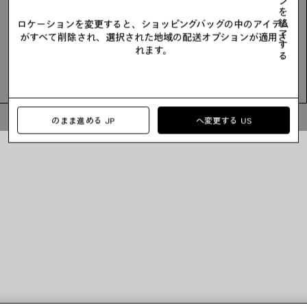
ン
を
終
ロケーションを変更すると、ショッピングバッグの中のアイテム
了
がすべて削除され、選択された地域の配送オプションが適用さ
す
れます。
る
© 2026 Balenciaga
のまま進める JP
へ変更する US