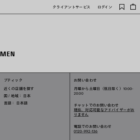
保
クライアントサービス
ログイン
存
さ
れ
た
ア
イ
テ
 MEN
ム
ブティック
お問い合わせ
近くの店舗を探す
月曜から土曜日（祝日除く）10:00-
20:00
国 / 地域： 日本
言語： 日本語
チャットでのお問い合わせ
現在、対応可能なアドバイザーがお
りません
電話でのお問い合わせ
0120-992-136