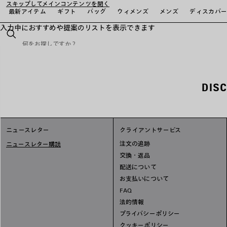
スキップしてメインコンテンツを開く
最新アイテム
ギフト
バッグ
ウィメンズ
メンズ
ディスカバ
入力中におすすめや提案のリストを表示できます
close the banner
検
索
DIS
ニュースレター
クライアントサービス
注文の追跡
ニュースレター購読
交換・返品
配送について
お支払いについて
FAQ
法的情報
プライバシーポリシー
クッキーポリシー