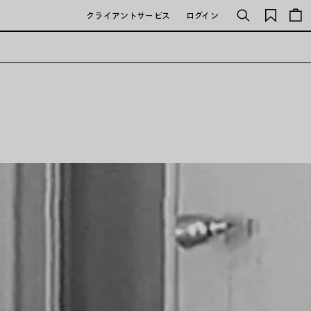
保
クライアントサービス
ログイン
検
存
索
さ
れ
た
ア
イ
テ
ム