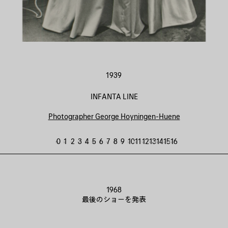
1939
INFANTA LINE
Photographer George Hoyningen-Huene
0
1
2
3
4
5
6
7
8
9
10
11
12
13
14
15
16
1968
最後のショーを発表