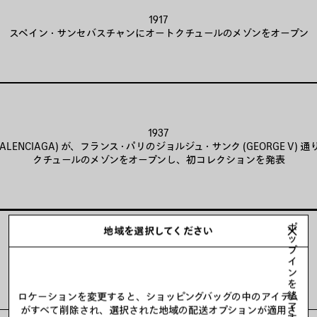
1917
スペイン・サンセバスチャンにオートクチュールのメゾンをオープン
1937
ALENCIAGA) が、フランス・パリのジョルジュ・サンク (GEORGE V) 
クチュールのメゾンをオープンし、初コレクションを発表
ポ
地域を選択してください
ッ
プ
マスターピース
イ
ン
を
終
ロケーションを変更すると、ショッピングバッグの中のアイテム
了
がすべて削除され、選択された地域の配送オプションが適用さ