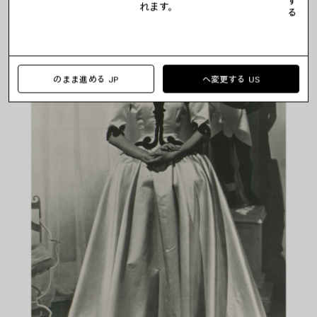
す
れます。
る
のまま進める JP
へ変更する US