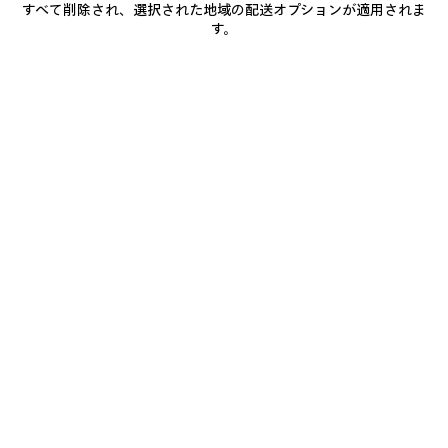
すべて削除され、選択された地域の配送オプションが適用されま
追
選
加
択
す。
商品詳細
送料・返品無料
パッケージ
サステナビリティ
し
て
く
だ
• ドライフリース
さ
い
• ダメージ加工ディテール
• 伸縮性のあるウエストバンド
• スラッシュポケット x2
もっと見る
• フロントとバックにClassic Inkのアートワークプリント
Product ID:
826385TUVT69000
• ポルトガル製
サイズ & フィット
主な素材：コットン 100%
ポケット裏地：コットン 100%
お手入れ方法
お支払いは、クレジットカード（Visa、Mastercard〈分割払い対応〉、JCB、
American Express、Diners）、Apple Pay、銀行振込、または代金引換をご利
用いただけます。