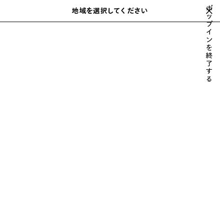
スキップしてメインコンテンツを開く
ポ
地域を選択してください
保
ッ
検
プ
存
索
close the banner
イ
メンズ
ウェア
パンツ
さ
ン
れ
を
た
終
ア
了
す
イ
る
テ
ム
前
次