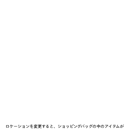
ホワイト の メンズ CLASSIC INK リラックスフィット ショーツ
¥ 145,200
(税込)
Classic Ink リラックスフィット ショーツ ホワイト ドライフリー
ス
サイズ： (フランス/ヨーロッパ)
サイズガイド
カ
ラ
ー
サイズを選ぶ
:
ホ
ワ
イ
お届け予定日: 2026/08/08 - 2026/08/13
ト
ホ
カートに追加
カ
サ
ワ
ー
イ
イ
ト
ズ
店舗の在庫状況 / 商品の予約
ロケーションを変更すると、ショッピングバッグの中のアイテムが
に
を
ト