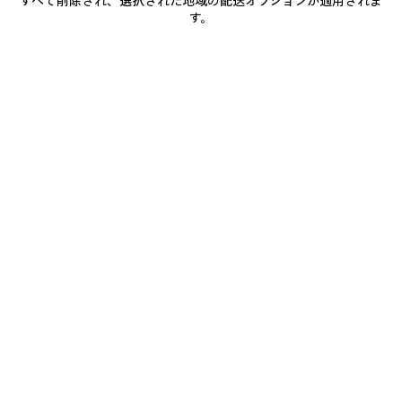
すべて削除され、選択された地域の配送オプションが適用されま
加
択
す。
商品詳細
送料・返品無料
パッケージ
サステナビリティ
し
て
く
だ
• ドライフリース
さ
い
• 伸縮性のあるウエストバンド
• スラッシュポケット x2
• 左足部分にBodiesのアートワークプリント
もっと見る
• リフレクティブエフェクトのアートワーク
Product ID:
826385TUVQ51000
• ポルトガル製
サイズ & フィット
主な素材：コットン 100%
ポケット裏地：コットン 100%
お手入れ方法
お支払いは、クレジットカード（Visa、Mastercard〈分割払い対応〉、JCB、
American Express、Diners）、Apple Pay、銀行振込、または代金引換をご利
用いただけます。