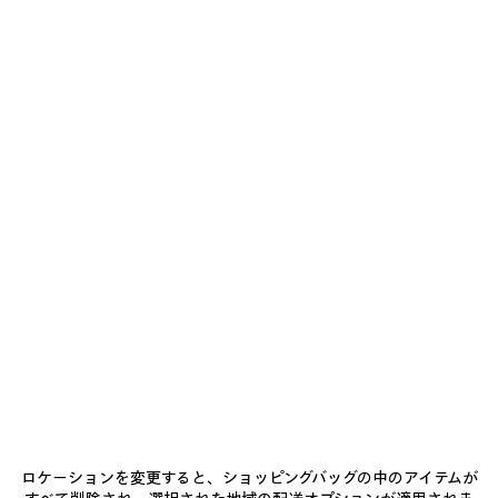
ブラック の メンズ BODIES リラックスフィット ショーツ
¥ 125,400
(税込)
Bodies リラックスフィット ショーツ ブラック ドライフリース
サイズ： (フランス/ヨーロッパ)
サイズガイド
カ
ラ
ー
サイズを選ぶ
:
ブ
ラ
ッ
お届け予定日: 2026/08/10 - 2026/08/15
ク
ブ
カートに追加
カ
サ
ラ
ー
イ
ッ
ト
ズ
店舗の在庫状況 / 商品の予約
に
を
ク
ロケーションを変更すると、ショッピングバッグの中のアイテムが
追
選