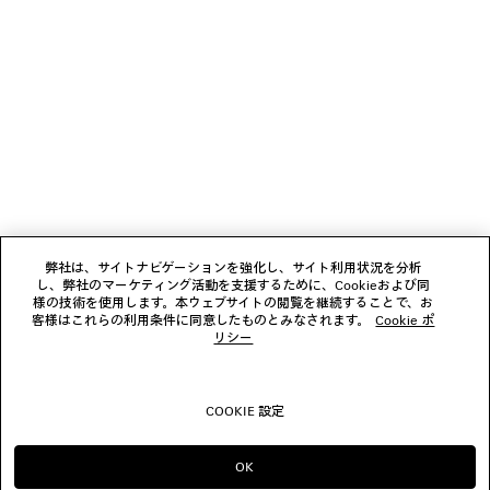
ニュースレター
クライアントサービス
会社
フォローする
弊社は、サイトナビゲーションを強化し、サイト利用状況を分析
し、弊社のマーケティング活動を支援するために、Cookieおよび同
ブティック
様の技術を使用します。本ウェブサイトの閲覧を継続することで、お
客様はこれらの利用条件に同意したものとみなされます。
Cookie ポ
リシー
お問い合わせ
COOKIE 設定
© 2026 Balenciaga
OK
のまま進める JP
へ変更する US