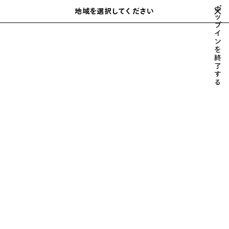
スキップしてメインコンテンツを開く
ポ
地域を選択してください
保
ッ
検
プ
存
索
close the banner
イ
メンズ
ウェア
パンツ
さ
ン
れ
を
た
終
ア
了
す
イ
る
テ
ム
前
次