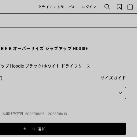
保
クライアントサービス
ログイン
検
存
索
さ
れ
た
ア
イ
テ
IG B オーバーサイズ ジップアップ HOODIE
ム
アップ Hoodie ブラック/ホワイト ドライフリース
)
サイズガイド
お届け予定日: 2026/08/08 - 2026/08/13
カートに追加
カ
サ
ー
イ