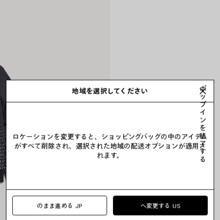
ポ
地域を選択してください
ッ
プ
イ
ン
を
終
ロケーションを変更すると、ショッピングバッグの中のアイテム
了
がすべて削除され、選択された地域の配送オプションが適用さ
す
れます。
る
のまま進める JP
へ変更する US