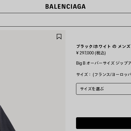
ー
ア
イ
テ
ブラック/ホワイト の メンズ B
ム
¥ 297,000
(税込)
を
保
Big B オーバーサイズ ジップ
存
す
サイズ： (フランス/ヨーロッパ
カ
ラ
る
ー
:
サイズを選ぶ
ブ
ラ
ッ
ク/
ホ
ワ
イ
ト