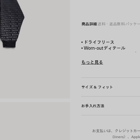
ブ
ラ
ッ
商品詳細
送料・返品無料
パッケ
ク/
ホ
ワ
• ドライフリース
イ
• Worn-outディテール
ト
• フードにドローストリング
• ドロップショルダー
もっと見る
• ダブルジッパー
Product ID:
850338TTVN865
• フロントポケット x2
• 伸縮性のある袖口とウエス
• Big B アートワーク
サイズ & フィット
• ポルトガル製
お手入れ方法
主な素材：コットン 100%
ポケット裏地：コットン 100
刺繍：ポリエステル 100%
お支払いは、クレジットカード（Vi
Diners）、A