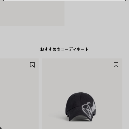
おすすめのコーディネート
ア
ア
イ
イ
テ
テ
ム
ム
を
を
保
保
存
存
す
す
る
る