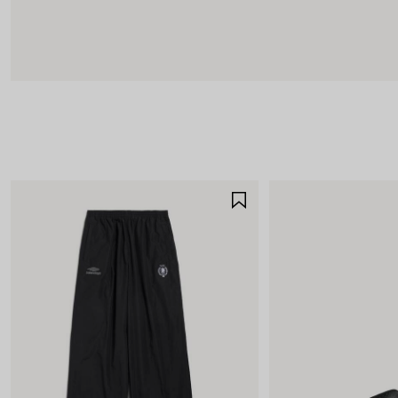
ア
イ
テ
ム
を
保
存
す
る