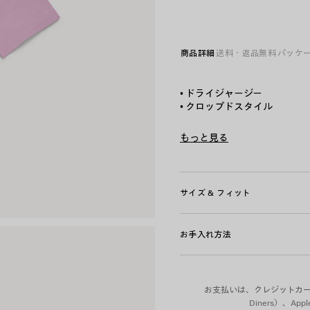
イ
ト
オ
商品詳細
送料・返品無料
パッケ
ー
ル
ド
• ドライジャージー
ピ
• クロップドスタイル
ン
• クルーネック
ク/
• ワイドショートスリーブ
もっと見る
ホ
• フロントとバックに520 Sti
ワ
Product ID:
871735TUVN168
• ポルトガル製
イ
ト
サイズ & フィット
主な素材：コットン 100%
お手入れ方法
お支払いは、クレジットカード（Vi
Diners）、A