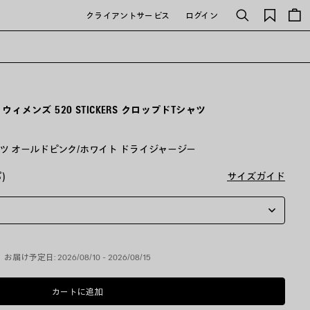
保
クライアントサービス
ログイン
検
存
索
さ
れ
た
ア
イ
テ
ィメンズ 520 STICKERS クロップドTシャツ
ム
ドTシャツ オールドピンク/ホワイト ドライジャージー
)
サイズガイド
お届け予定日: 2026/08/10 - 2026/08/15
カートに追加
カ
サ
ー
イ