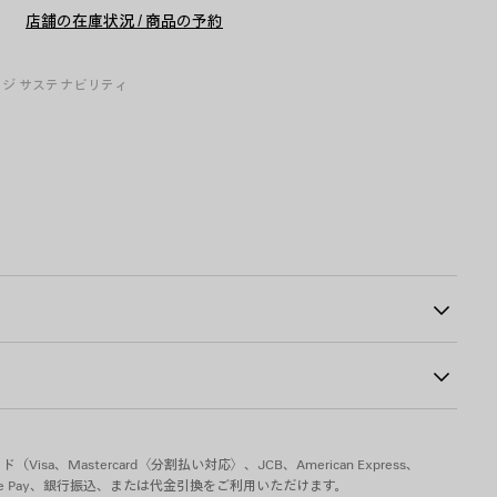
ト
ズ
店舗の在庫状況 / 商品の予約
に
を
追
選
加
択
し
ージ
サステナビリティ
て
く
だ
さ
い
ckersのアートワーク
77
sa、Mastercard〈分割払い対応〉、JCB、American Express、
pple Pay、銀行振込、または代金引換をご利用いただけます。