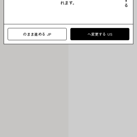
す
れます。
る
のまま進める JP
へ変更する US