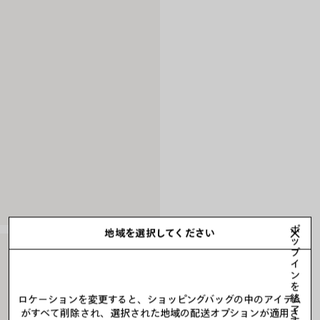
ポ
地域を選択してください
ッ
プ
イ
ン
を
終
ロケーションを変更すると、ショッピングバッグの中のアイテム
了
がすべて削除され、選択された地域の配送オプションが適用さ