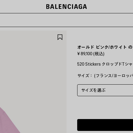
ー
ア
イ
テ
オールド ピンク/ホワイト の ウ
ム
¥ 89,100
(税込)
を
保
520 Stickers クロップ
存
す
サイズ： (フランス/ヨーロッパ
カ
ラ
る
ー
:
サイズを選ぶ
オ
ー
ル
ド
ピ
ン
ク/
ホ
ワ