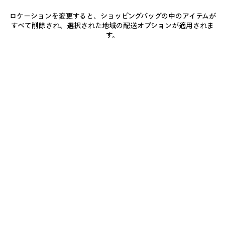
ロケーションを変更すると、ショッピングバッグの中のアイテムが
すべて削除され、選択された地域の配送オプションが適用されま
0
1
2
0
1
2
す。
RUNNER GRADIENT スニーカー
RUNNER スニーカー
通知を受け取る
メンズ
¥ 171,600
(税込)
¥ 177,100
(税込)
ア
イ
テ
ム
を
保
存
す
る
0
1
2
0
1
2