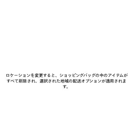
0
1
2
0
1
トラックパンツ
SOCCER トラックパンツ
価格はお問い合わせ
2カラー
¥ 289,300
(税込)
ア
イ
テ
ム
ロケーションを変更すると、ショッピングバッグの中のアイテムが
を
すべて削除され、選択された地域の配送オプションが適用されま
保
す。
存
す
る
0
1
0
1