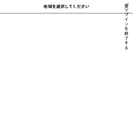
スキップしてメインコンテンツを開く
ポ
地域を選択してください
保
ッ
検
プ
存
索
close the banner
イ
さ
ン
れ
を
た
コート & ジャケット
パンツ
デニム
レザー
テックウェア
ビ
終
前
次
ア
了
へ
へ
す
イ
る
テ
ム
メンズ パンツ
並べ替え
76 製品
ア
イ
テ
ム
を