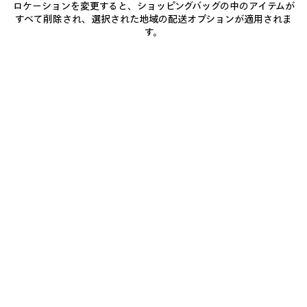
ロケーションを変更すると、ショッピングバッグの中のアイテムが
0
1
0
1
2
すべて削除され、選択された地域の配送オプションが適用されま
WFP レギュラー ジップアップフー
BODIES ジップアップフーディ
す。
ディ
¥ 214,500
(税込)
2カラー
¥ 180,400
(税込)
ア
イ
テ
ム
を
保
存
す
る
0
1
2
0
1
CLASSIC INK ジップアップフーディ
PAINTER'S SHIRT フーディ ミディア
ムフィット
¥ 249,700
(税込)