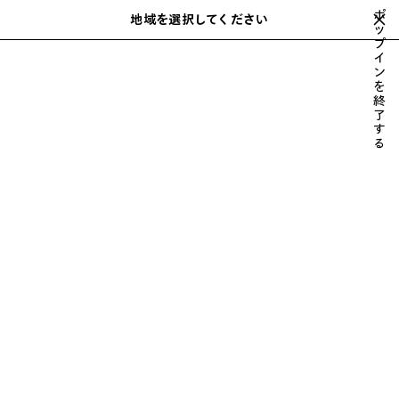
スキップしてメインコンテンツを開く
ポ
地域を選択してください
保
ッ
検
プ
存
索
close the banner
イ
さ
ン
れ
を
た
Ｔシャツ
スウェットシャツ & フーディ
ニットウェア
コート & ジ
終
前
次
ア
了
へ
へ
す
イ
る
テ
ム
メンズ スウェットシャツ & フー
ディー
並べ替え
42 製品
ア
イ
テ
ム