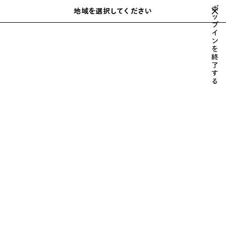
スキップしてメインコンテンツを開く
ポ
地域を選択してください
保
ッ
検
プ
存
索
close the banner
イ
メンズ
ウェア
スウェットシャツ & フーディ
さ
ン
れ
を
た
終
ア
了
す
イ
る
テ
ム
前
次