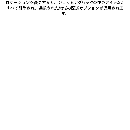
ー
イ
ロケーションを変更すると、ショッピングバッグの中のアイテムが
ッ
ト
ズ
店舗の在庫状況 / 商品の予約
すべて削除され、選択された地域の配送オプションが適用されま
に
を
ク
す。
追
選
加
択
商品詳細
送料・返品無料
パッケージ
サステナビリティ
し
て
く
だ
• ドライフリース
さ
い
• ダメージ加工ディテール
• ドローストリング付きフード
• カットオフエフェクトのラグランスリーブ
もっと見る
• フロントにカンガルーポケット x1
Product ID:
A00170TUVQ71000
• リブ編みウエストライン
• フロントとバックにThe Song Of The Highest Towerのアートワー
クプリント
サイズ & フィット
• ポルトガル製
お手入れ方法
主な素材：コットン 100%
お支払いは、クレジットカード（Visa、Mastercard〈分割払い対応〉、JCB、
American Express、Diners）、Apple Pay、銀行振込、または代金引換をご利