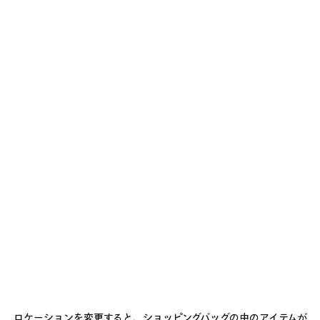
0
1
2
0
1
2
BODIES トラックジャケット
SOCCER トラックジャケット
2カラー
3カラー
¥ 326,700
(税込)
¥ 434,500
(税込)
ア
イ
テ
ム
を
保
存
す
る
0
1
2
0
1
2
ロケーションを変更すると、ショッピングバッグの中のアイテムが