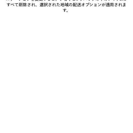
すべて削除され、選択された地域の配送オプションが適用されま
BODIES トラックジャケット
SQUEEZE デニム モーターサイクル
ジャケット
2カラー
す。
¥ 566,500
(税込)
¥ 326,700
(税込)
ア
イ
テ
ム
を
保
存
す
る
0
1
2
0
1
2
SOCCER トラックジャケット
ショート フード付きコート
¥ 885,500
(税込)
3カラー
¥ 434,500
(税込)