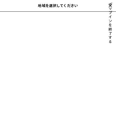
スキップしてメインコンテンツを開く
ポ
地域を選択してください
保
ッ
検
プ
存
索
close the banner
イ
さ
ン
れ
を
た
ニットウェア
コート & ジャケット
パンツ
デニム
レザー
テ
終
前
次
ア
了
へ
へ
す
イ
る
テ
ム
メンズ コート & ジャケット
並べ替え
61 製品
ア
イ
テ
ム
を