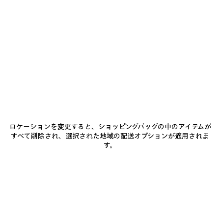
追
選
加
択
商品詳細
送料・返品無料
パッケージ
サステナビリティ
し
て
く
だ
• ソフトトラック テクニカルファブリック
さ
い
• 折りたたみ可能なフード、ドローストリング付き
• ハイカラー
• 長めのバック
もっと見る
• 接着ジップクロージャー
Product ID:
A001YYTUO411240
• 反射性ヨークとパイピング
• ジップスラッシュポケット x2
• 伸縮性のある袖口
サイズ & フィット
• ウエストラインにドローストリング
ロケーションを変更すると、ショッピングバッグの中のアイテムが
• フロントとバックにBodiesのアートワークプリント
すべて削除され、選択された地域の配送オプションが適用されま
• リフレクティブエフェクトのアートワーク
す。
お手入れ方法
• イタリア製
素材 1：ポリエステル 100%
お支払いは、クレジットカード（Visa、Mastercard〈分割払い対応〉、JCB、
素材 2：ポリエステル 100%
American Express、Diners）、Apple Pay、銀行振込、または代金引換をご利
コーティング：ポリウレタン
用いただけます。
ポケット裏地：ポリエステル 100%