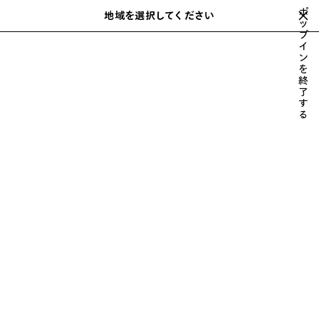
スキップしてメインコンテンツを開く
ポ
地域を選択してください
保
ッ
検
プ
存
索
close the banner
イ
メンズ
ウェア
コート & ジャケット
さ
ン
れ
を
た
終
ア
了
す
イ
る
テ
ム
前
次