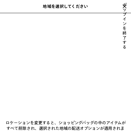
スキップしてメインコンテンツを開く
ポ
地域を選択してください
保
ッ
プ
存
入力中におすすめや提案のリストを表示できます
close the banner
イ
さ
検
ン
れ
索
を
た
終
ア
了
す
イ
る
テ
RE-SELL PROGRAM
ム
ニュースレター
クライアントサービス
会社
ロケーションを変更すると、ショッピングバッグの中のアイテムが
すべて削除され、選択された地域の配送オプションが適用されま
フォローする