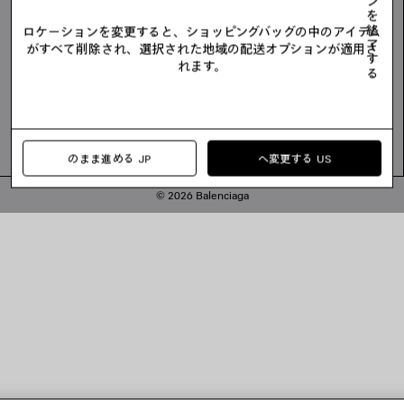
ン
を
終
ロケーションを変更すると、ショッピングバッグの中のアイテム
了
がすべて削除され、選択された地域の配送オプションが適用さ
す
れます。
る
のまま進める JP
へ変更する US
© 2026 Balenciaga