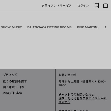
保
クライアントサービス
ログイン
存
さ
れ
た
A SHOW MUSIC
BALENCIAGA FITTING ROOMS
PINK MARTINI
AYA
ア
次
イ
へ
テ
ム
ブティック
お問い合わせ
近くの店舗を探す
月曜から土曜日（祝日除く）10:00-
20:00
国 / 地域： 日本
言語： 日本語
チャットでのお問い合わせ
現在、対応可能なアドバイザーがお
りません