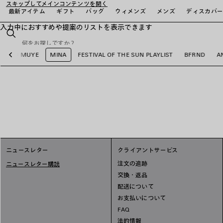
スキップしてメインコンテンツを開く
最新アイテム
ギフト
バッグ
ウィメンズ
メンズ
ディスカバ
入力中におすすめや提案のリストを表示できます
close the banner
検
索
WU MUYE
MINA
FESTIVAL OF THE SUN PLAYLIST
BFRND
A
前
へ
ニュースレター
クライアントサービス
注文の追跡
ニュースレター購読
交換・返品
配送について
お支払いについて
FAQ
法的情報