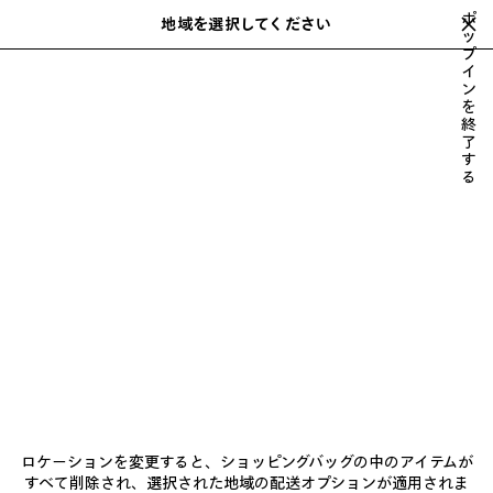
スキップしてメインコンテンツを開く
ポ
地域を選択してください
保
ッ
プ
存
入力中におすすめや提案のリストを表示できます
close the banner
イ
さ
検
ン
れ
索
を
た
2026年夏
2026年春
2025年冬
2025年秋
2025年夏
すべての
終
前
次
ア
了
へ
へ
す
イ
る
テ
ム
2026年春
ニュースレター
クライアントサービス
ロケーションを変更すると、ショッピングバッグの中のアイテムが
会社
すべて削除され、選択された地域の配送オプションが適用されま