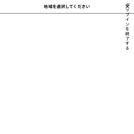
スキップしてメインコンテンツを開く
ポ
地域を選択してください
保
ッ
検
プ
存
索
close the banner
イ
さ
ン
れ
を
た
新着
バッグ
ウェア
シューズ
財布 & 革小物
フレグランス
終
次
ア
了
へ
す
イ
る
テ
ム
ウィメンズ バッグ