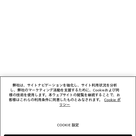
少々お待ちください
1
2
ニュースレター
3
4
5
クライアントサービス
6
7
8
会社
9
弊社は、サイトナビゲーションを強化し、サイト利用状況を分析
10
し、弊社のマーケティング活動を支援するために、Cookieおよび同
11
様の技術を使用します。本ウェブサイトの閲覧を継続することで、お
フォローする
12
客様はこれらの利用条件に同意したものとみなされます。
Cookie ポ
13
リシー
14
ブティック
15
16
COOKIE 設定
17
お問い合わせ
18