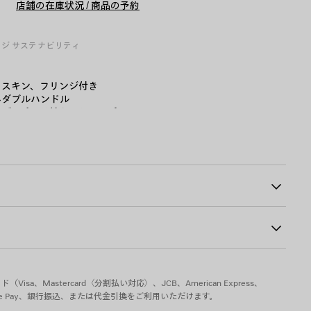
店舗の在庫状況 / 商品の予約
に
を
追
選
加
択
し
ージ
サステナビリティ
て
く
だ
さ
フスキン、フリンジ付き
い
みダブルハンドル
ルダーパッド付きストラップ
るレザープル付きダブルジップ
08
きフロントジップポケット
のBalenciagaのデボス加工ロゴ
ン、ブラス、プレキシガラス
sa、Mastercard〈分割払い対応〉、JCB、American Express、
pple Pay、銀行振込、または代金引換をご利用いただけます。