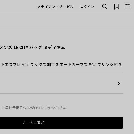
保
クライアントサービス
ログイン
検
存
索
さ
れ
た
ア
イ
テ
ンズ LE CITY バッグ ミディアム
ム
ム ライトエスプレッソ ワックス加工スエードカーフスキン フリンジ付き
お届け予定日: 2026/08/09 - 2026/08/14
カートに追加
カ
サ
ー
イ
ト
ズ