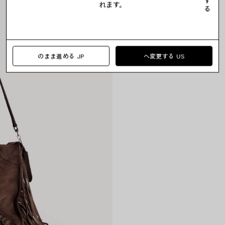
す
れます。
る
のまま進める JP
へ変更する US