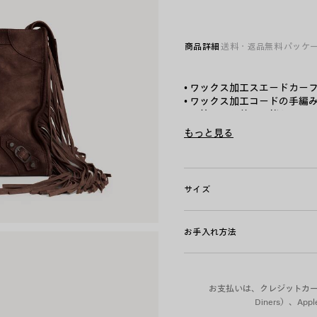
ッ
ソ
ラ
商品詳細
送料・返品無料
パッケ
イ
ト
エ
• ワックス加工スエードカー
ス
• ワックス加工コードの手編
プ
• 調節、取り外し可能なショ
レ
• ブラスハードウェア
もっと見る
ッ
• ロングテイルと結び目のあ
ソ
Product ID:
8657602ACNB23
• 結び目のあるレザープル付
• 内側にジップポケット x1
• 取り外し可能なミラー x1
サイズ
• ミラーにトーン・オン・トーン
• 裏地：コットンキャンバス
• イタリア製
お手入れ方法
素材：カーフスキン、コット
お支払いは、クレジットカード（Vi
Diners）、A