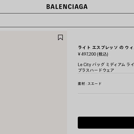
ー
ア
イ
テ
ライト エスプレッソ の ウィメ
ム
¥ 497,200
(税込)
を
保
Le City バッグ ミディア
存
ブラスハードウェア
す
る
カ
素材 : スエード
ラ
ー
:
ラ
イ
ト
エ
ス
プ
レ