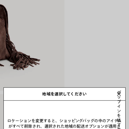
ポ
地域を選択してください
ッ
プ
イ
ン
を
終
ロケーションを変更すると、ショッピングバッグの中のアイテム
了
がすべて削除され、選択された地域の配送オプションが適用さ