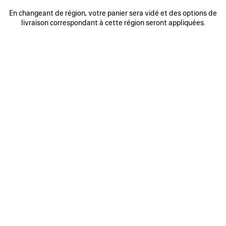
0
1
2
0
1
2
En changeant de région, votre panier sera vidé et des options de
VESTE DE SURVÊTEMENT BODIES
VESTE DE MOTO SQUEEZE EN DENIM
livraison correspondant à cette région seront appliquées.
2 900 €
2 coloris
1 800 €
AJOUTER
AUX
FAVORIS
0
1
2
0
1
2
VESTE DE SURVÊTEMENT SOCCER
MANTEAU COURT À CAPUCHE
4 900 €
3 coloris