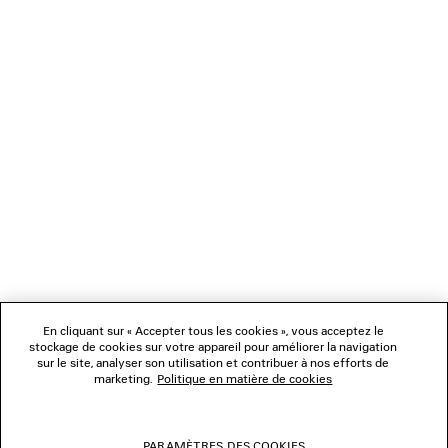
CHARGEMENT...
1
2
NEWSLETTER
3
4
5
SERVICE CLIENT
L'ENTREPRISE
En cliquant sur « Accepter tous les cookies », vous acceptez le
NOUS SUIVRE
stockage de cookies sur votre appareil pour améliorer la navigation
sur le site, analyser son utilisation et contribuer à nos efforts de
marketing.
Politique en matière de cookies
BOUTIQUES
PARAMÈTRES DES COOKIES