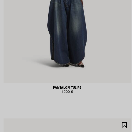
PANTALON TULIPE
1 500 €
A
A