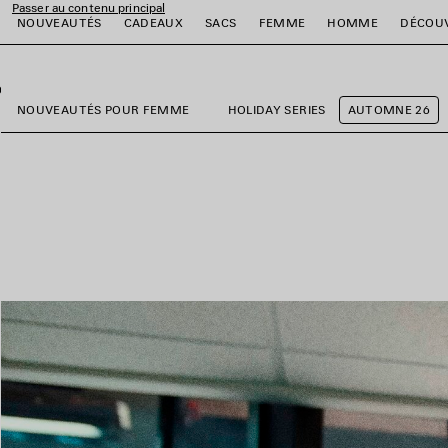
Passer au contenu principal
NOUVEAUTÉS
CADEAUX
SACS
FEMME
HOMME
DÉCOU
fermer la bannière
er
er
er
er
er
er
NOUVEAUTÉS POUR FEMME
HOLIDAY SERIES
AUTOMNE 26