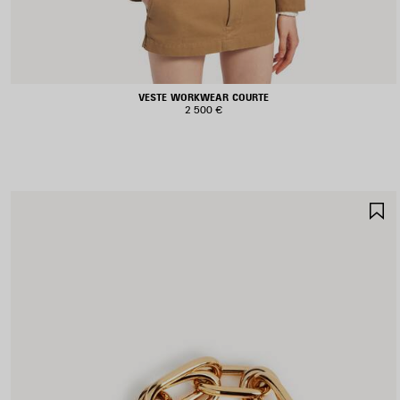
VESTE WORKWEAR COURTE
2 500 €
A
A
F