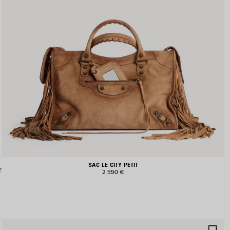
SAC LE CITY PETIT
r
2 550 €
JOUTER
AJ