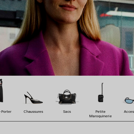
-Porter
Chaussures
Sacs
Petite
Acces
Maroquinerie