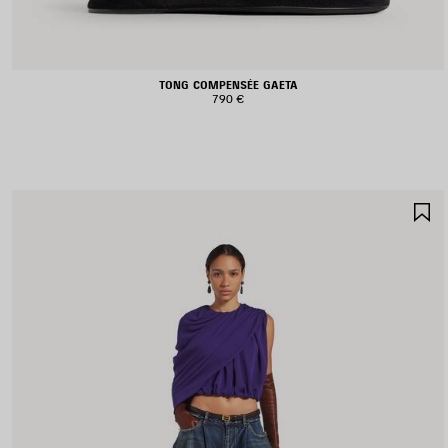
TONG COMPENSÉE GAETA
790 €
A
A
F