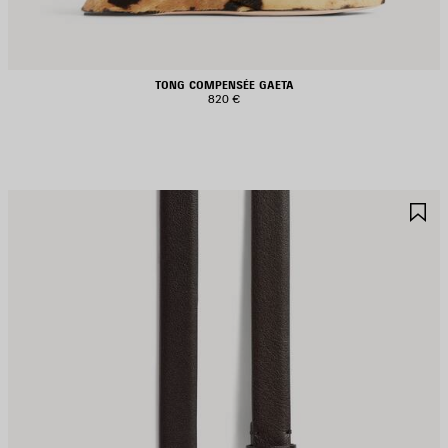
TONG COMPENSÉE GAETA
820 €
JOUTER
A
UX
A
AVORIS
F