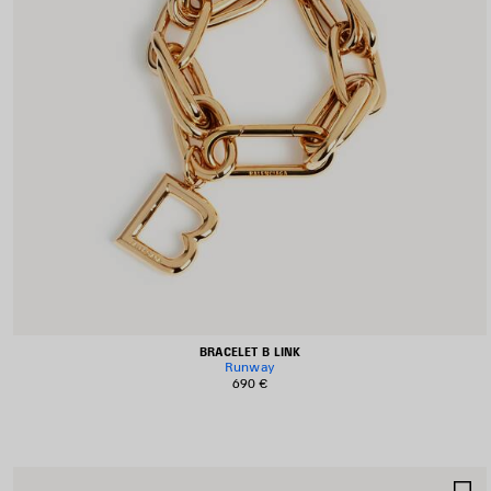
BRACELET B LINK
Runway
690 €
A