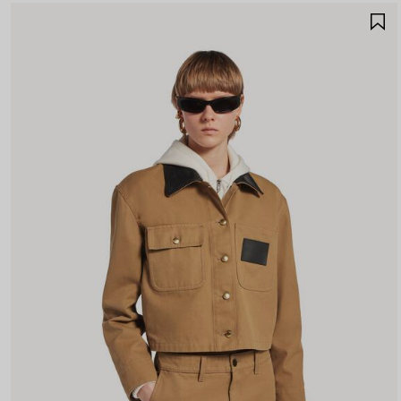
A
A
F