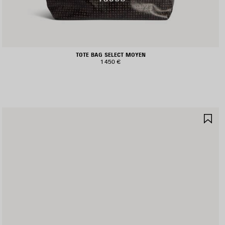
TOTE BAG SELECT MOYEN
1 450 €
JOUTER
AJ
UX
AU
AVORIS
FA