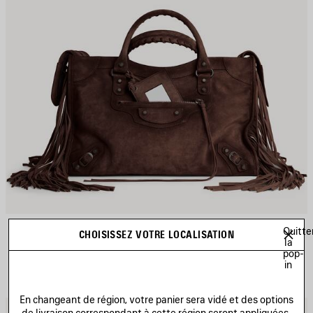
SAC LE CITY MOYEN
Quitte
CHOISISSEZ VOTRE LOCALISATION
2 890 €
la
pop-
in
En changeant de région, votre panier sera vidé et des options
JOUTER
A
de livraison correspondant à cette région seront appliquées.