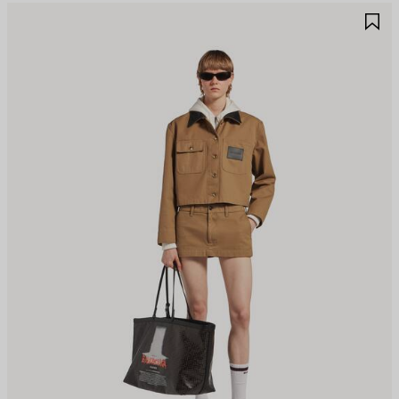
JOUTER
A
UX
A
AVORIS
F