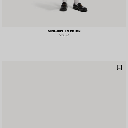
MINI-JUPE EN COTON
950 €
JOUTER
A
UX
A
AVORIS
F