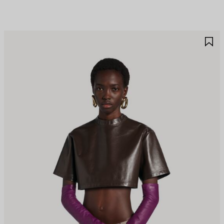
JOUTER
A
UX
A
AVORIS
F