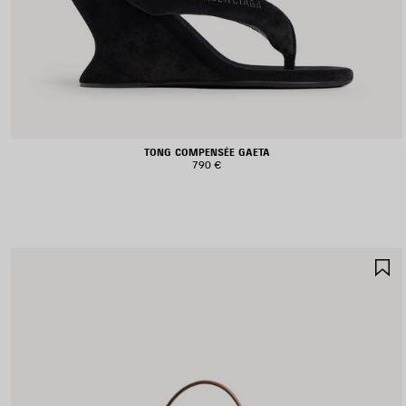
TONG COMPENSÉE GAETA
790 €
A
A
F