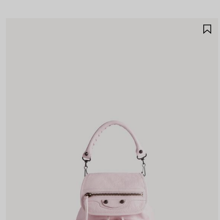
A
A
F