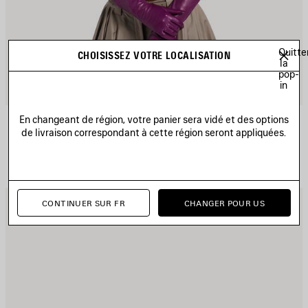
Quitte
CHOISISSEZ VOTRE LOCALISATION
la
pop-
in
SUPER CROP TOP
En changeant de région, votre panier sera vidé et des options
Runway
de livraison correspondant à cette région seront appliquées.
2 200 €
JOUTER
A
CONTINUER SUR FR
CHANGER POUR US
UX
A
AVORIS
F