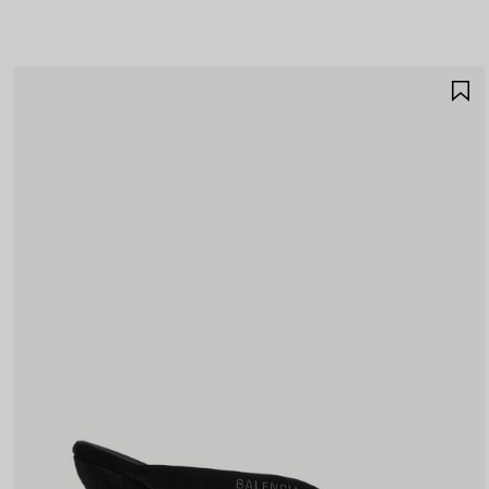
A
A
F