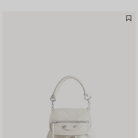
JOUTER
A
UX
A
AVORIS
F