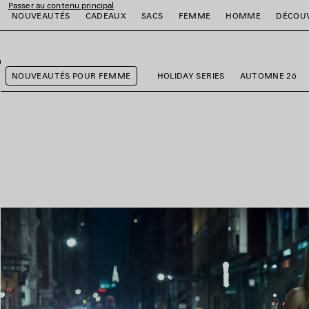
Passer au contenu principal
NOUVEAUTÉS
CADEAUX
SACS
FEMME
HOMME
DÉCOU
fermer la bannière
er
er
er
er
er
er
NOUVEAUTÉS POUR FEMME
HOLIDAY SERIES
AUTOMNE 26