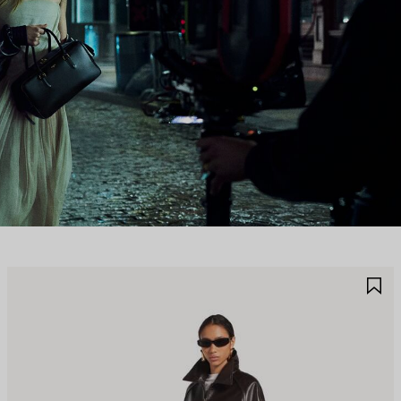
JOUTER
A
UX
A
AVORIS
F