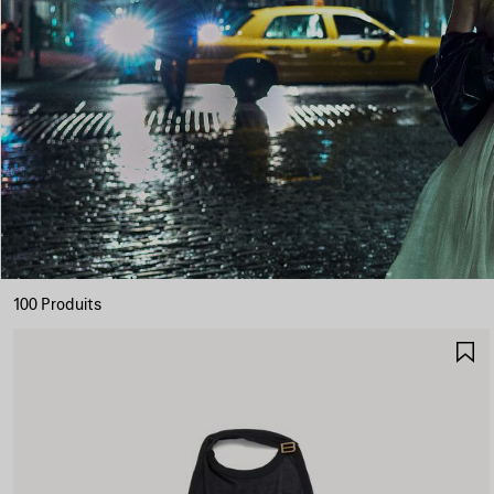
100 Produits
A
A
F