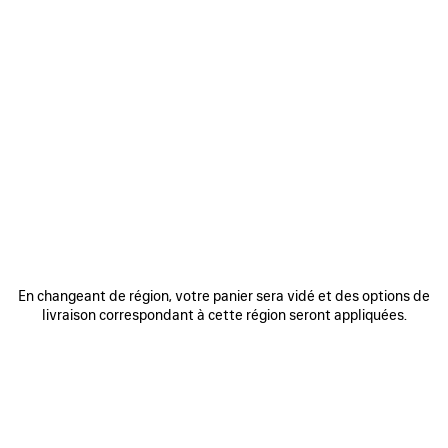
AJOUTER
AUX
FAVORIS
En changeant de région, votre panier sera vidé et des options de
0
1
2
0
1
2
livraison correspondant à cette région seront appliquées.
BALENCIAGA | MANOLO BLAHNIK
BALENCIAGA | MANOLO BLAHNIK
SLINGBACK
MULE
2 coloris
3 coloris
1 150 €
1 050 €