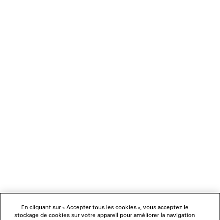
0
1
2
BALENCIAGA | MANOLO BLAHNIK
MULE
3 coloris
1 050 €
NEWSLETTER
SERVICE CLIENT
L'ENTREPRISE
En cliquant sur « Accepter tous les cookies », vous acceptez le
NOUS SUIVRE
stockage de cookies sur votre appareil pour améliorer la navigation