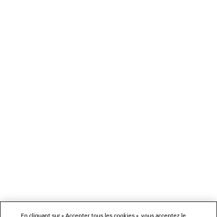
CARDIGAN ZIPPÉ BODIES EN MAILLE
SNEAKER SANDAL
2 coloris
1 600 €
690 €
NEWSLETTER
SERVICE CLIENT
L'ENTREPRISE
NOUS SUIVRE
BOUTIQUES
En cliquant sur « Accepter tous les cookies », vous acceptez le